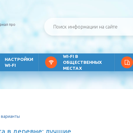
рнал про
WI-FI В
НАСТРОЙКИ
ОБЩЕСТВЕННЫХ
WI-FI
МЕСТАХ
е варианты
та в деревне: лучшие