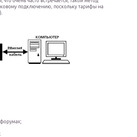
 что очень часто встречается, такой метод
иковому подключению, поскольку тарифы на
).
 форумах;
;