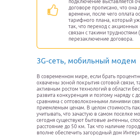
подключение выставляется о
договоре прописано, что она 
времени, после чего оплата о
тарифного плана, который у
так, что переход с акционных
связан с такими трудностями 
перезаключение договора.
3G-сеть, мобильный модем
В современном мире, если брать процентн
охвачены зоной покрытия сотовой связи, та
активным ростом технологий в области бес
развита конкуренция и поэтому наряду с д
сравнима с оптоволоконными линиями связ
приемлемым ценам. В целом стоимость паке
учитывать, что зачастую в самом поселке мо
сегодня существуют бытовые антенны, спос
расстояние до 50 км. Так что наличие горо
вполне обеспечить загородный дом Интерн