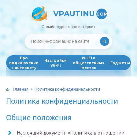
VPAUTINU
COM
Онлайн-журнал про интернет
Про
WI-FI в
Настройки
подключение
общественных
Гаджеты
Wi-Fi
к интернету
местах
Главная
Политика конфиденциальности
Политика конфиденциальности
Общие положения
Настоящий документ: «Политика в отношении