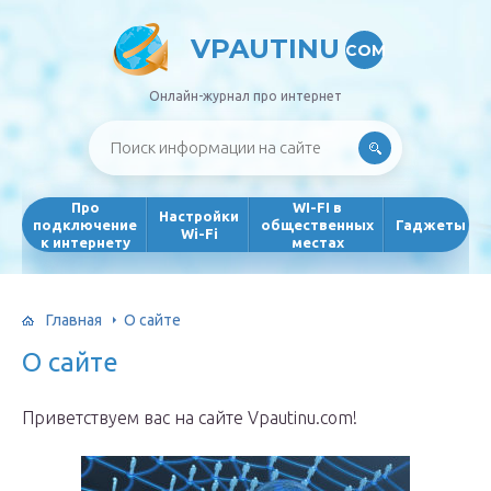
VPAUTINU
COM
Онлайн-журнал про интернет
Про
WI-FI в
Настройки
подключение
общественных
Гаджеты
Wi-Fi
к интернету
местах
Главная
О сайте
О сайте
Приветствуем вас на сайте Vpautinu.com!