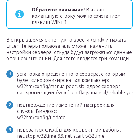
Обратите внимание!
Вызвать
командную строку можно сочетанием
клавиш WIN+R.
В открывшемся окне нужно ввести «cmd» и нажать
Enter. Теперь пользователь сможет изменить
настройки сервера, откуда будут загружаться данные
о точном значении. Для этого вводятся три команды:
установка определенного сервера, с которым
будет синхронизироваться компьютер:
w32tm/config/manualpeerlist: [адрес сервера
синхронизации]/syncfromflags:manual/reliable:yes
подтверждение изменений настроек для
службы Виндовс:
w32tm/config/update
перезапуск службы для корректной работы:
net stop w32time && net start w32time