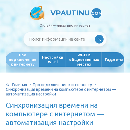
VPAUTINU
COM
Онлайн-журнал про интернет
Про
WI-FI в
Настройки
подключение
общественных
Гаджеты
Wi-Fi
к интернету
местах
Главная
Про подключение к интернету
Синхронизация времени на компьютере с интернетом —
автоматизация настройки
Синхронизация времени на
компьютере с интернетом —
автоматизация настройки