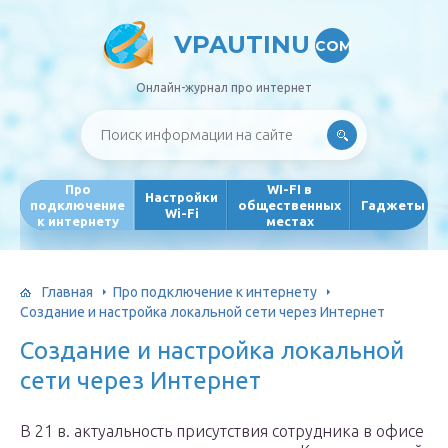
VPAUTINU
COM
Онлайн-журнал про интернет
Про
WI-FI в
Настройки
подключение
общественных
Гаджеты
Wi-Fi
к интернету
местах
Главная
Про подключение к интернету
Создание и настройка локальной сети через Интернет
Создание и настройка локальной
сети через Интернет
В 21 в. актуальность присутствия сотрудника в офисе