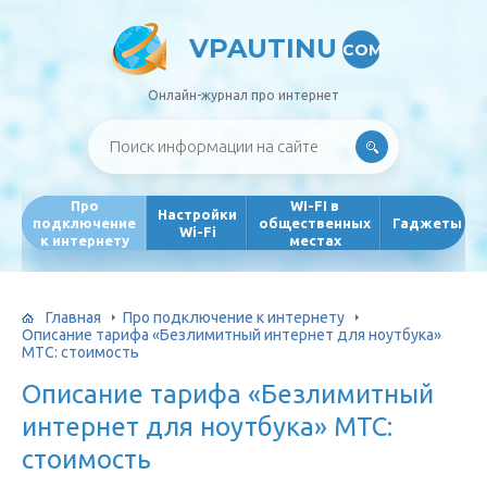
VPAUTINU
COM
Онлайн-журнал про интернет
Про
WI-FI в
Настройки
подключение
общественных
Гаджеты
Wi-Fi
к интернету
местах
Главная
Про подключение к интернету
Описание тарифа «Безлимитный интернет для ноутбука»
МТС: стоимость
Описание тарифа «Безлимитный
интернет для ноутбука» МТС:
стоимость