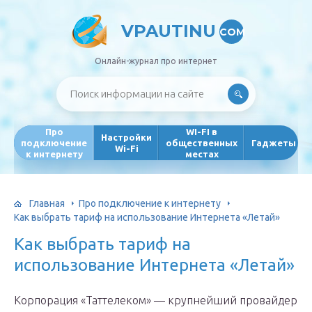
VPAUTINU
COM
Онлайн-журнал про интернет
Про
WI-FI в
Настройки
подключение
общественных
Гаджеты
Wi-Fi
к интернету
местах
Главная
Про подключение к интернету
Как выбрать тариф на использование Интернета «Летай»
Как выбрать тариф на
использование Интернета «Летай»
Корпорация «Таттелеком» — крупнейший провайдер