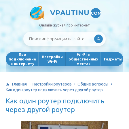
VPAUTINU
COM
Онлайн-журнал про интернет
Про
WI-FI в
Настройки
подключение
общественных
Гаджеты
Wi-Fi
к интернету
местах
Главная
Настройки роутеров
Общие вопросы
Как один роутер подключить через другой роутер
Как один роутер подключить
через другой роутер