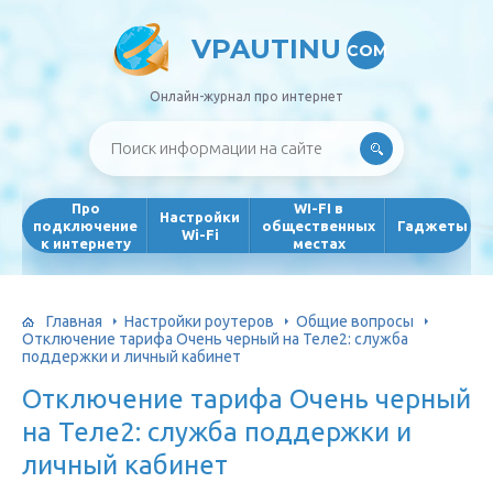
VPAUTINU
COM
Онлайн-журнал про интернет
Про
WI-FI в
Настройки
подключение
общественных
Гаджеты
Wi-Fi
к интернету
местах
Главная
Настройки роутеров
Общие вопросы
Отключение тарифа Очень черный на Теле2: служба
поддержки и личный кабинет
Отключение тарифа Очень черный
на Теле2: служба поддержки и
личный кабинет