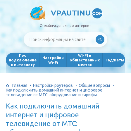
VPAUTINU
COM
Онлайн-журнал про интернет
Про
WI-FI в
Настройки
подключение
общественных
Гаджеты
Wi-Fi
к интернету
местах
Главная
Настройки роутеров
Общие вопросы
Как подключить домашний интернет и цифровое
телевидение от МТС: оборудование и тарифы
Как подключить домашний
интернет и цифровое
телевидение от МТС: