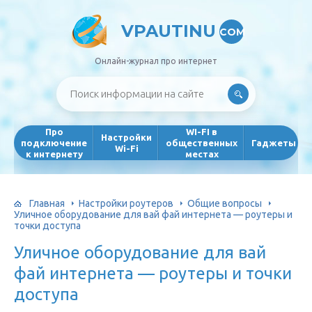
VPAUTINU
COM
Онлайн-журнал про интернет
Про
WI-FI в
Настройки
подключение
общественных
Гаджеты
Wi-Fi
к интернету
местах
Главная
Настройки роутеров
Общие вопросы
Уличное оборудование для вай фай интернета — роутеры и
точки доступа
Уличное оборудование для вай
фай интернета — роутеры и точки
доступа