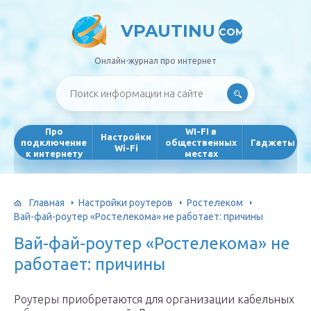
VPAUTINU
COM
Онлайн-журнал про интернет
Про
WI-FI в
Настройки
подключение
общественных
Гаджеты
Wi-Fi
к интернету
местах
Главная
Настройки роутеров
Ростелеком
Вай-фай-роутер «Ростелекома» не работает: причины
Вай-фай-роутер «Ростелекома» не
работает: причины
Роутеры приобретаются для организации кабельных