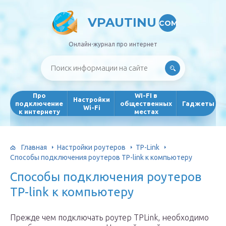
VPAUTINU
COM
Онлайн-журнал про интернет
Про
WI-FI в
Настройки
подключение
общественных
Гаджеты
Wi-Fi
к интернету
местах
Главная
Настройки роутеров
TP-Link
Способы подключения роутеров TP-link к компьютеру
Способы подключения роутеров
TP-link к компьютеру
Прежде чем подключать роутер TPLink, необходимо