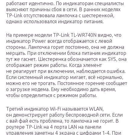
работают идентично. По индикаторам специалисты
выясняют причины сбоя в сети. В ранних моделях
TP-Link отсутствовала лампочка с шестеренкой,
однако использовался индикатор питания.
На примере модели TP-Link TL-WR740N видно, что
индикатор Power всегда отображается с левой
стороны. Лампочка горит постоянно, она не должна
мерцать. При отключении блока питания индикатор
тут же гаснет. Шестеренка обозначается как SYS, она
отображает режим работы. Когда элемент
не реагирует при включении, наблюдается ошибка.
Если системный индикатор мигает, всё нормально,
можно его не трогать. Постоянное горение сообщает
о загрузке модема. Ему необходимо дать время,
чтобы определиться с режимом работы.
Третий индикатор Wi-Fi называется WLAN,
он демонстрирует работу беспроводной сети. Если
с вай фай есть проблема, то лампочка не горит. В
роутере TP-Link на 4 порта LAN на панели
управления заметны 4 экрана с цифрами 1-4. При