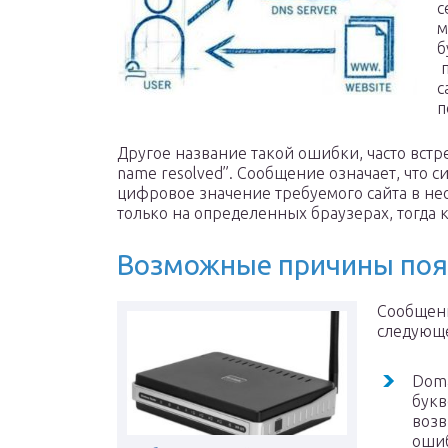
с
м
б
п
с
п
Другое название такой ошибки, часто встреч
name resolved”. Сообщение означает, что 
цифровое значение требуемого сайта в н
только на определенных браузерах, тогда 
Возможные причины поя
Сообщени
следующ
Doma
букв
возв
ошиб