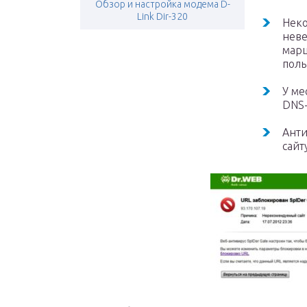
Обзор и настройка модема D-
Link Dir-320
Неко
неве
марш
поль
У ме
DNS-
Анти
сайт