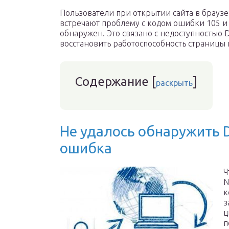
Пользователи при открытии сайта в брауз
встречают проблему с кодом ошибки 105 и
обнаружен. Это связано с недоступностью 
восстановить работоспособность страницы
Содержание
[
]
раскрыть
Не удалось обнаружить D
ошибка
Ч
N
к
з
ц
п