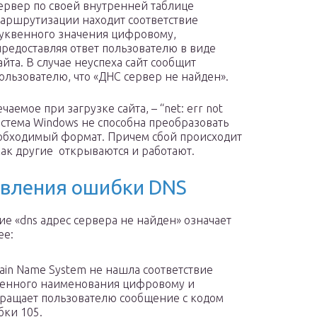
ервер по своей внутренней таблице
аршрутизации находит соответствие
уквенного значения цифровому,
редоставляя ответ пользователю в виде
айта. В случае неуспеха сайт сообщит
ользователю, что «ДНС сервер не найден».
аемое при загрузке сайта, – “net: err not
система Windows не способна преобразовать
еобходимый формат. Причем сбой происходит
как другие открываются и работают.
вления ошибки DNS
е «dns адрес сервера не найден» означает
ее:
in Name System не нашла соответствие
енного наименования цифровому и
ращает пользователю сообщение с кодом
ки 105.