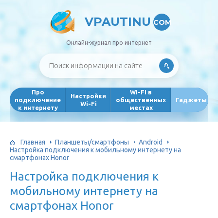
VPAUTINU
COM
Онлайн-журнал про интернет
Про
WI-FI в
Настройки
подключение
общественных
Гаджеты
Wi-Fi
к интернету
местах
Главная
Планшеты/смартфоны
Android
Настройка подключения к мобильному интернету на
смартфонах Honor
Настройка подключения к
мобильному интернету на
смартфонах Honor