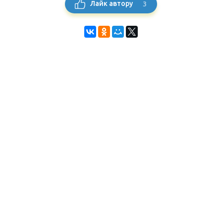
3
Лайк автору