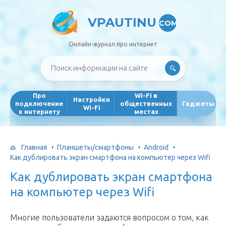
VPAUTINU
COM
Онлайн-журнал про интернет
Про
WI-FI в
Настройки
подключение
общественных
Гаджеты
Wi-Fi
к интернету
местах
Главная
Планшеты/смартфоны
Android
Как дублировать экран смартфона на компьютер через Wifi
Как дублировать экран смартфона
на компьютер через Wifi
Многие пользователи задаются вопросом о том, как