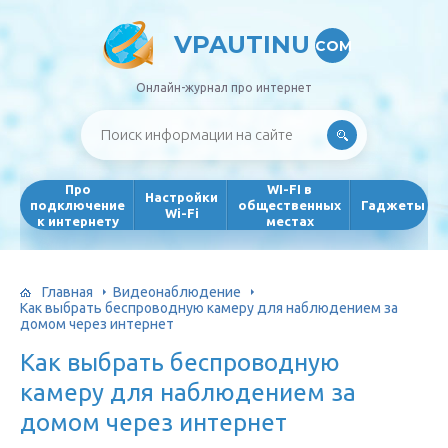
VPAUTINU
COM
Онлайн-журнал про интернет
Про
WI-FI в
Настройки
подключение
общественных
Гаджеты
Wi-Fi
к интернету
местах
Главная
Видеонаблюдение
Как выбрать беспроводную камеру для наблюдением за
домом через интернет
Как выбрать беспроводную
камеру для наблюдением за
домом через интернет