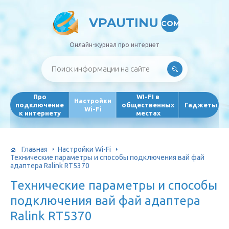
VPAUTINU
COM
Онлайн-журнал про интернет
Про
WI-FI в
Настройки
подключение
общественных
Гаджеты
Wi-Fi
к интернету
местах
Главная
Настройки Wi-Fi
Технические параметры и способы подключения вай фай
адаптера Ralink RT5370
Технические параметры и способы
подключения вай фай адаптера
Ralink RT5370