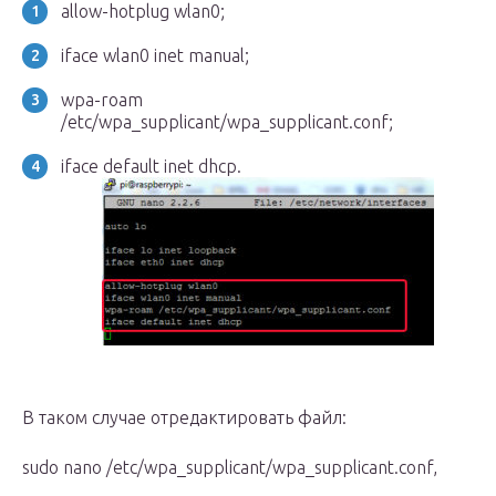
allow-hotplug wlan0;
iface wlan0 inet manual;
wpa-roam
/etc/wpa_supplicant/wpa_supplicant.conf;
iface default inet dhcp.
В таком случае отредактировать файл:
sudo nano /etc/wpa_supplicant/wpa_supplicant.conf,