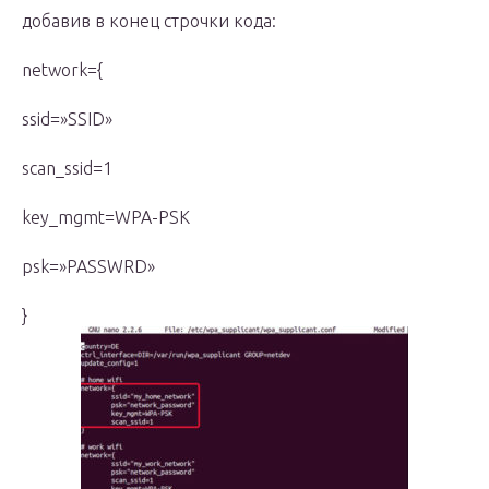
добавив в конец строчки кода:
network={
ssid=»SSID»
scan_ssid=1
key_mgmt=WPA-PSK
psk=»PASSWRD»
}