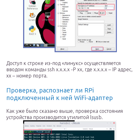
Доступ к строке из-под «линукс» осуществляется
вводом команды ssh x.x.x.x -P xx, где x.x.x.x – IP адрес,
xx – номер порта.
Проверка, распознает ли RPi
подключенный к ней WiFi-адаптер
Как уже было сказано выше, проверка состояния
устройства производится утилитой lsusb.