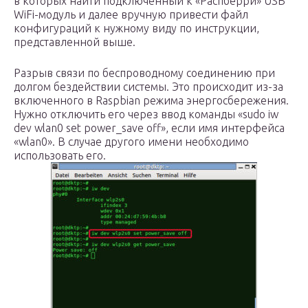
в которых найти подключенный к «Распберри» USB
WiFi-модуль и далее вручную привести файл
конфигураций к нужному виду по инструкции,
представленной выше.
Разрыв связи по беспроводному соединению при
долгом бездействии системы. Это происходит из-за
включенного в Raspbian режима энергосбережения.
Нужно отключить его через ввод команды «sudo iw
dev wlan0 set power_save off», если имя интерфейса
«wlan0». В случае другого имени необходимо
использовать его.