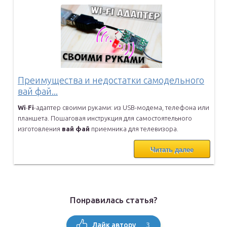
Преимущества и недостатки самодельного
вай фай...
Wi
-
Fi
-адаптер своими руками: из USB-модема, телефона или
планшета.
Пошаговая инструкция для самостоятельного
изготовления
вай
фай
приемника для телевизора.
Читать далее
Понравилась статья?
3
Лайк автору