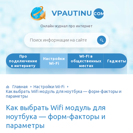
VPAUTINU
COM
Онлайн-журнал про интернет
Про
WI-FI в
Настройки
подключение
общественных
Гаджеты
Wi-Fi
к интернету
местах
Главная
Настройки Wi-Fi
Как выбрать Wifi модуль для ноутбука — форм-факторы и
параметры
Как выбрать Wifi модуль для
ноутбука — форм-факторы и
параметры