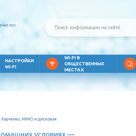
рнал про
WI-FI В
НАСТРОЙКИ
ОБЩЕСТВЕННЫХ
WI-FI
МЕСТАХ
 Харченко, MiMO и дисковая
домашних условиях —