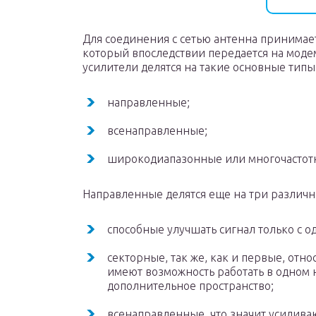
Для соединения с сетью антенна принимает
который впоследствии передается на мод
усилители делятся на такие основные типы
направленные;
всенаправленные;
широкодиапазонные или многочастот
Направленные делятся еще на три различн
способные улучшать сигнал только с о
секторные, так же, как и первые, отн
имеют возможность работать в одном 
дополнительное пространство;
всенаправленные, что значит усилива