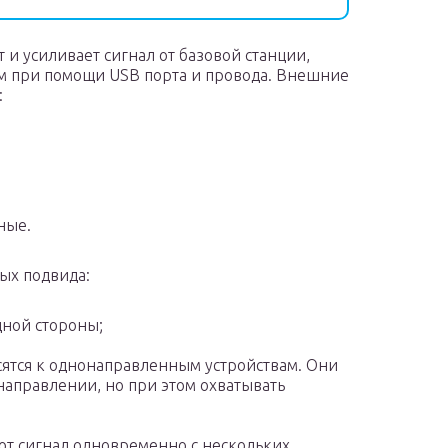
 и усиливает сигнал от базовой станции,
ем при помощи USB порта и провода. Внешние
:
ные.
ых подвида:
дной стороны;
осятся к однонаправленным устройствам. Они
направлении, но при этом охватывать
ют сигнал одновременно с нескольких