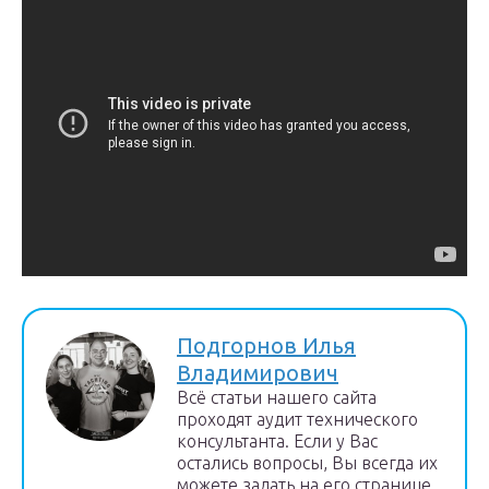
Подгорнов Илья
Владимирович
Всё статьи нашего сайта
проходят аудит технического
консультанта. Если у Вас
остались вопросы, Вы всегда их
можете задать на его странице.