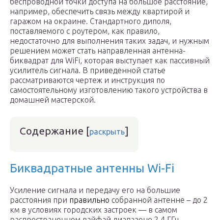
беспроводной точки доступа на большое расстояние,
например, обеспечить связь между квартирой и
гаражом на окраине. Стандартного диполя,
поставляемого с роутером, как правило,
недостаточно для выполнения таких задач, и нужным
решением может стать направленная антенна-
биквадрат для WiFi, которая выступает как пассивный
усилитель сигнала. В приведенной статье
рассматриваются чертеж и инструкция по
самостоятельному изготовлению такого устройства в
домашней мастерской.
Содержание
[
]
раскрыть
Биквадратные антенны Wi-Fi
Усиление сигнала и передачу его на большие
расстояния при
правильно
собранной антенне – до 2
км в условиях городских застроек — в самом
распространенном вайфай диапазоне 2,4 ГГц