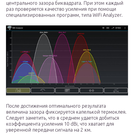
центрального зазора биквадрата. При этом каждый
раз проверяется качество усиления при помощи
специализированных программ, типа WiFi Analyzer.
После достижения оптимального результата
величина зазора фиксируется капелькой термоклея.
Следует заметить, что в среднем удается добиться
коэффициента усиления 10 dBi, что хватает для
уверенной передачи сигнала на 2 км.