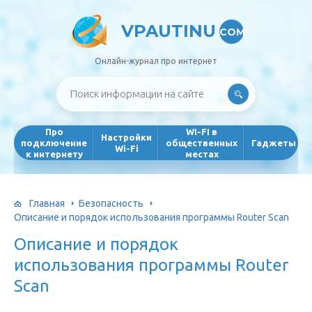
VPAUTINU
COM
Онлайн-журнал про интернет
Про
WI-FI в
Настройки
подключение
общественных
Гаджеты
Wi-Fi
к интернету
местах
Главная
Безопасность
Описание и порядок использования программы Router Scan
Описание и порядок
использования программы Router
Scan