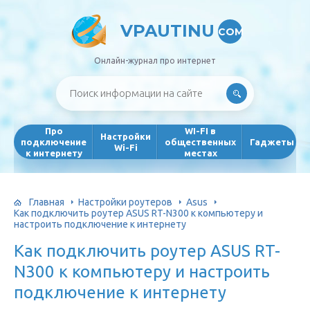
VPAUTINU
COM
Онлайн-журнал про интернет
Про
WI-FI в
Настройки
подключение
общественных
Гаджеты
Wi-Fi
к интернету
местах
Главная
Настройки роутеров
Asus
Как подключить роутер ASUS RT-N300 к компьютеру и
настроить подключение к интернету
Как подключить роутер ASUS RT-
N300 к компьютеру и настроить
подключение к интернету