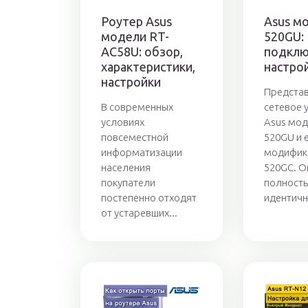
Роутер Asus
Asus м
модели RT-
520GU:
AC58U: обзор,
подклю
характеристики,
настро
настройки
Предста
В современных
сетевое 
условиях
Asus мод
повсеместной
520GU и 
информатизации
модифик
населения
520GC. О
покупатели
полност
постепенно отходят
идентичны
от устаревших...