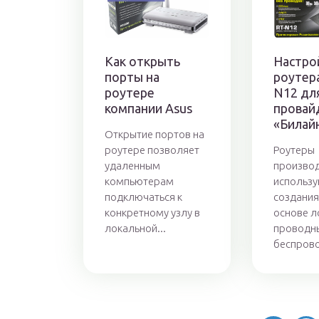
Как открыть
Настро
порты на
роутера
роутере
N12 дл
компании Asus
провай
«Билай
Открытие портов на
роутере позволяет
Роутеры
удаленным
производ
компьютерам
использу
подключаться к
создания
конкретному узлу в
основе л
локальной...
проводны
беспрово