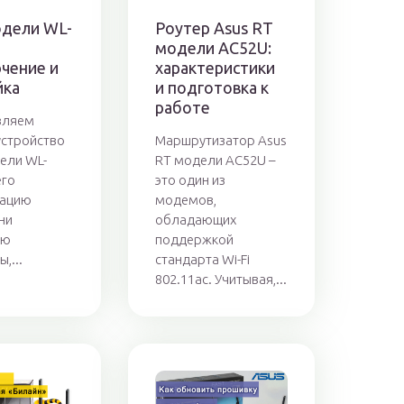
одели WL-
Роутер Asus RT
модели AC52U:
чение и
характеристики
йка
и подготовка к
работе
вляем
устройство
Маршрутизатор Asus
ели WL-
RT модели AC52U –
его
это один из
ацию
модемов,
ни
обладающих
ью
поддержкой
,...
стандарта Wi-Fi
802.11ac. Учитывая,...