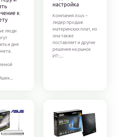
настройка
ить
чение к
Компания Asus –
ету
лидер продаж
материнских плат, но
ые люди
она также
огут
поставляет и другие
ить и дня
решения на рынок
рнета.
ИТ:...
лемой
ших...