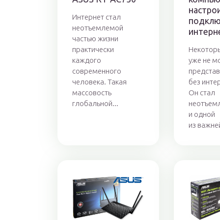
настро
Интернет стал
подклю
неотъемлемой
интерн
частью жизни
практически
Некотор
каждого
уже не м
современного
представ
человека. Такая
без инте
массовость
Он стал
глобальной...
неотъем
и одной
из важней