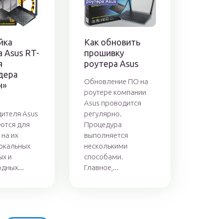
йка
Как обновить
 Asus RT-
прошивку
я
роутера Asus
дера
Обновление ПО на
н»
роутере компании
Asus проводится
ителя Asus
регулярно.
ются для
Процедура
 на их
выполняется
окальных
несколькими
х и
способами.
дных...
Главное,...