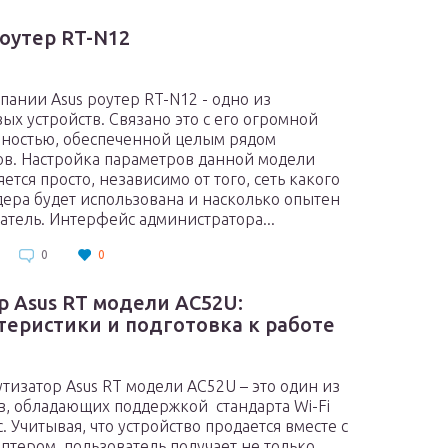
роутер RT-N12
пании Asus роутер RT-N12 - одно из
ых устройств. Связано это с его огромной
ностью, обеспеченной целым рядом
в. Настройка параметров данной модели
ется просто, независимо от того, сеть какого
ера будет использована и насколько опытен
атель. Интерфейс администратора...
0
0
р Asus RT модели AC52U:
теристики и подготовка к работе
изатор Asus RT модели AC52U – это один из
, обладающих поддержкой стандарта Wi-Fi
c. Учитывая, что устройство продается вместе с
птером, пользователь получает не только