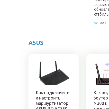
девайс 
обновле
стабильн
5635
ASUS
Как подключить
Как по
и настроить
роутер
маршуртизатор
N300 к
ASUS RT-AC750
компью