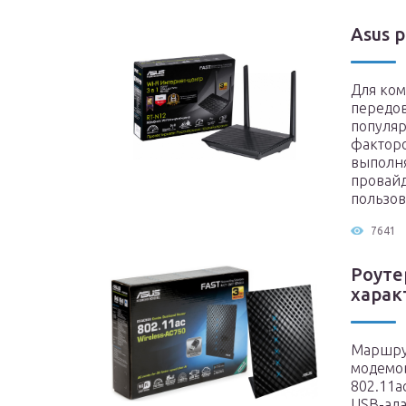
Asus 
Для ком
передов
популяр
факторо
выполня
провайд
пользов
7641
Роуте
харак
Маршрут
модемов
802.11a
USB-ада