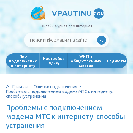
VPAUTINU
COM
Онлайн-журнал про интернет
Про
WI-FI в
Настройки
подключение
общественных
Гаджеты
Wi-Fi
к интернету
местах
Главная
Ошибки подключения
Проблемы с подключением модема МТС к интернету:
способы устранения
Проблемы с подключением
модема МТС к интернету: способы
устранения