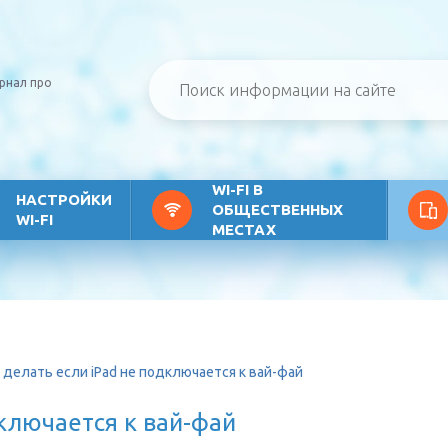
рнал про
WI-FI В
НАСТРОЙКИ
ОБЩЕСТВЕННЫХ
WI-FI
МЕСТАХ
 делать если iPad не подключается к вай-фай
дключается к вай-фай