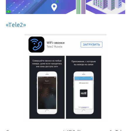
«Tele2»