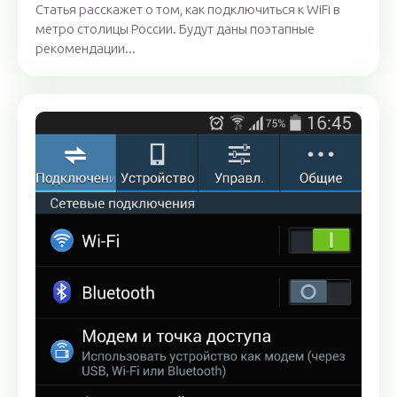
Статья расскажет о том, как подключиться к WiFi в
метро столицы России. Будут даны поэтапные
рекомендации...