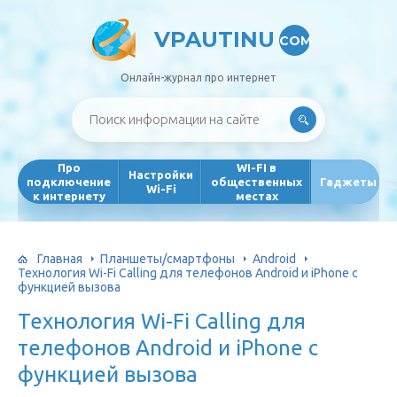
VPAUTINU
COM
Онлайн-журнал про интернет
Про
WI-FI в
Настройки
подключение
общественных
Гаджеты
Wi-Fi
к интернету
местах
Главная
Планшеты/смартфоны
Android
Технология Wi-Fi Calling для телефонов Android и iPhone с
функцией вызова
Технология Wi-Fi Calling для
телефонов Android и iPhone с
функцией вызова