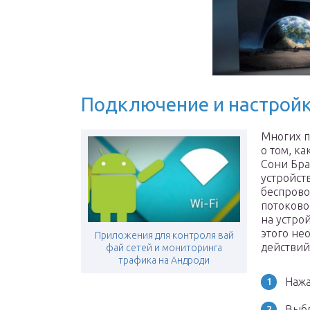
Подключение и настрой
Многих п
о том, к
Сони Бра
устройст
беспрово
потоково
на устро
этого не
Приложения для контроля вай
действий
фай сетей и мониторинга
трафика на Андроди
Нажа
Выбр