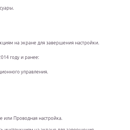
суары.
укциям на экране для завершения настройки.
014 году и ранее:
ционного управления.
е или Проводная настройка.
ать инструкциям на экране для завершения