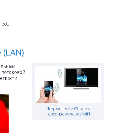
ect.
 (LAN)
ильным
я потоковой
еткости
Подключение iPhone к
телевизору через WiFi