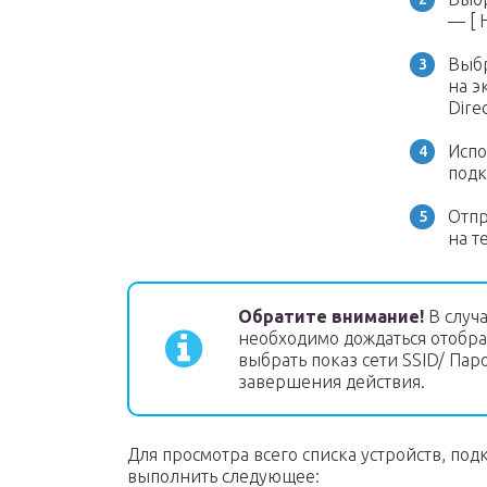
— [ 
Выбр
на э
Direc
Испо
подк
Отпр
на т
Обратите внимание!
В случ
необходимо дождаться отобр
выбрать показ сети SSID/ Пар
завершения действия.
Для просмотра всего списка устройств, по
выполнить следующее: