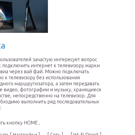
ка
ользователей зачастую интересует вопрос
ак подключить интернет к телевизору марки
виа через вай фай. Можно подключать
во к телевизору без использования
дного маршрутизатора, а затем передавать
е видео, фотографии и музыку, хранящиеся
йстве, непосредственно на телевизор. Для
обходимо выполнить ряд последовательных
:
ть кнопку HOME ,
ать [ Настройки ] — [ Сеть ] — [ Wi-Fi Direct ]