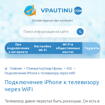
VPAUTINU
COM
Онлайн-журнал про интернет
Про
WI-FI в
Настройки
подключение
общественных
Гаджеты
Wi-Fi
к интернету
местах
Главная
Планшеты/смартфоны
IOS
Подключение iPhone к телевизору через WiFi
Подключение iPhone к телевизору
через WiFi
Телевизор давно перестал быть роскошью. Он есть в