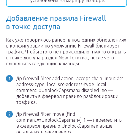
установлена на маршрутизаторе.
Добавление правила Firewall
в точке доступа
Как уже говорилось ранее, в последних обновлениях
в конфигурации по умолчанию Firewall блокирует
трафик. Чтобы этого не происходило, нужно открыть
в точке доступа раздел New Terminal, после чего
выполнить следующие команды:
/ip firewall filter add action=accept chain=input dst-
address-type=local src-address-type=local
comment=»UnblockCapsman» disabled=no —
добавить в фаервол правило разблокировки
трафика.
/ip firewall filter move [find
comment=»UnblockCapsman«] 1 — переместить
в фаервол правило UnblockCapsman выше
остальных правил вверх.