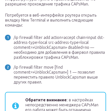
разрешено прохождение трафика CAPsMan.
Потребуется в веб-интерфейсе роутера открыть
вкладку New Terminal и выполнить следующие
команды:
/ip firewall filter add action=accept chain=input dst-
address-type=local src-address-type=local
comment=»UnblockCapsman» disabled=no —
необходимо для добавления в фаервол правила
разблокировки трафика CAPsMan.
/ip firewall filter move [find
comment=»UnblockCapsman«] 1 — позволит
переместить правило UnblockCapsman выше
других правил.
Обратите внимание
: в настройках
непосредственно менеджера CAPsMan
его работа может быть ограничена