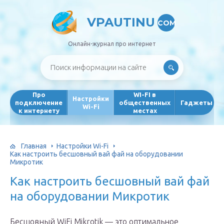
VPAUTINU
COM
Онлайн-журнал про интернет
Про
WI-FI в
Настройки
подключение
общественных
Гаджеты
Wi-Fi
к интернету
местах
Главная
Настройки Wi-Fi
Как настроить бесшовный вай фай на оборудовании
Микротик
Как настроить бесшовный вай фай
на оборудовании Микротик
Бесшовный WiFi Mikrotik — это оптимальное