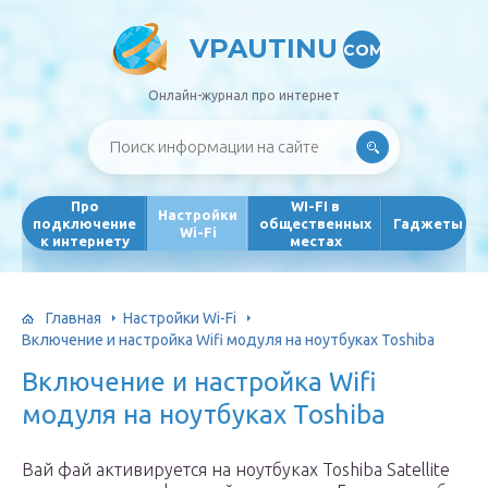
VPAUTINU
COM
Онлайн-журнал про интернет
Про
WI-FI в
Настройки
подключение
общественных
Гаджеты
Wi-Fi
к интернету
местах
Главная
Настройки Wi-Fi
Включение и настройка Wifi модуля на ноутбуках Toshiba
Включение и настройка Wifi
модуля на ноутбуках Toshiba
Вай фай активируется на ноутбуках Toshiba Satellite