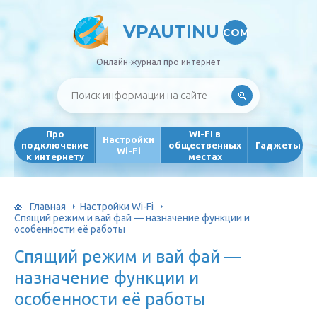
VPAUTINU
COM
Онлайн-журнал про интернет
Про
WI-FI в
Настройки
подключение
общественных
Гаджеты
Wi-Fi
к интернету
местах
Главная
Настройки Wi-Fi
Спящий режим и вай фай — назначение функции и
особенности её работы
Спящий режим и вай фай —
назначение функции и
особенности её работы