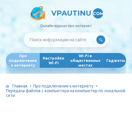
VPAUTINU
COM
Онлайн-журнал про интернет
Про
WI-FI в
Настройки
подключение
общественных
Гаджеты
Wi-Fi
к интернету
местах
Главная
Про подключение к интернету
Передача файлов с компьютера на компьютер по локальной
сети