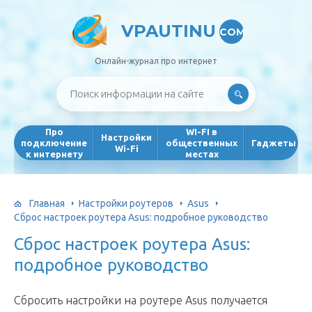
VPAUTINU
COM
Онлайн-журнал про интернет
Про
WI-FI в
Настройки
подключение
общественных
Гаджеты
Wi-Fi
к интернету
местах
Главная
Настройки роутеров
Asus
Сброс настроек роутера Asus: подробное руководство
Сброс настроек роутера Asus:
подробное руководство
Сбросить настройки на роутере Asus получается