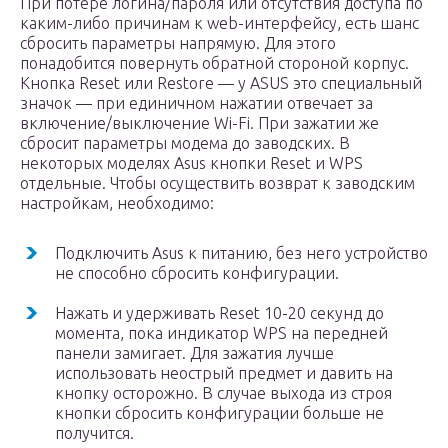
При потере логина/пароля или отсутствия доступа по
каким-либо причинам к web-интерфейсу, есть шанс
сбросить параметры напрямую. Для этого
понадобится повернуть обратной стороной корпус.
Кнопка Reset или Restore — у ASUS это специальный
значок — при единичном нажатии отвечает за
включение/выключение Wi-Fi. При зажатии же
сбросит параметры модема до заводских. В
некоторых моделях Asus кнопки Reset и WPS
отдельные. Чтобы осуществить возврат к заводским
настройкам, необходимо:
Подключить Asus к питанию, без него устройство
не способно сбросить конфигурации.
Нажать и удерживать Reset 10-20 секунд до
момента, пока индикатор WPS на передней
панели замигает. Для зажатия лучше
использовать неострый предмет и давить на
кнопку осторожно. В случае выхода из строя
кнопки сбросить конфигурации больше не
получится.