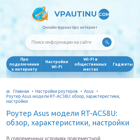
VPAUTINU
COM
Онлайн-журнал про интернет
Про
WI-FI в
Настройки
подключение
общественных
Гаджеты
Wi-Fi
к интернету
местах
Главная
Настройки роутеров
Asus
Роутер Asus модели RT-AC58U: обзор, характеристики,
настройки
Роутер Asus модели RT-AC58U:
обзор, характеристики, настройки
В современных условиях повсеместной