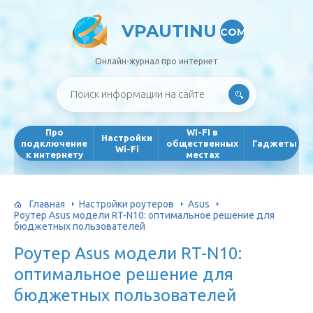
VPAUTINU
COM
Онлайн-журнал про интернет
Про
WI-FI в
Настройки
подключение
общественных
Гаджеты
Wi-Fi
к интернету
местах
Главная
Настройки роутеров
Asus
Роутер Asus модели RT-N10: оптимальное решение для
бюджетных пользователей
Роутер Asus модели RT-N10:
оптимальное решение для
бюджетных пользователей