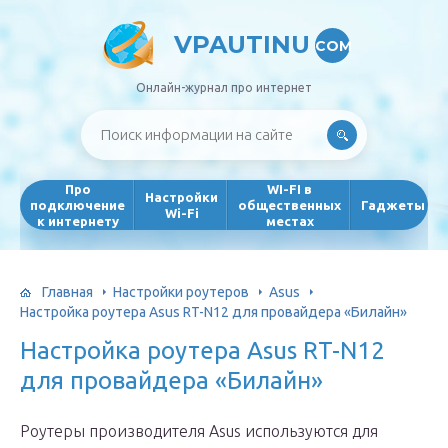
VPAUTINU
COM
Онлайн-журнал про интернет
Про
WI-FI в
Настройки
подключение
общественных
Гаджеты
Wi-Fi
к интернету
местах
Главная
Настройки роутеров
Asus
Настройка роутера Asus RT-N12 для провайдера «Билайн»
Настройка роутера Asus RT-N12
для провайдера «Билайн»
Роутеры производителя Asus используются для