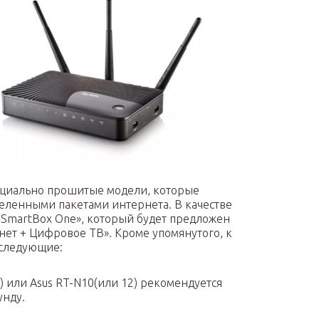
ециально прошитые модели, которые
еленными пакетами интернета. В качестве
 SmartBox One», который будет предложен
нет + Цифровое ТВ». Кроме упомянутого, к
 следующие:
 или Asus RT-N10(или 12) рекомендуется
унду.