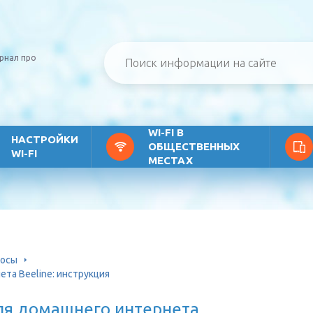
рнал про
WI-FI В
НАСТРОЙКИ
ОБЩЕСТВЕННЫХ
WI-FI
МЕСТАХ
росы
ета Beeline: инструкция
для домашнего интернета