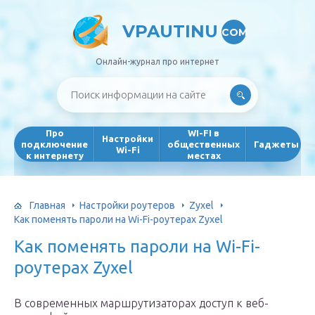
VPAUTINU
COM
Онлайн-журнал про интернет
Про
WI-FI в
Настройки
подключение
общественных
Гаджеты
Wi-Fi
к интернету
местах
Главная
Настройки роутеров
Zyxel
Как поменять пароли на Wi-Fi-роутерах Zyxel
Как поменять пароли на Wi-Fi-
роутерах Zyxel
В современных маршрутизаторах доступ к веб-