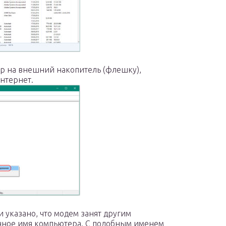
р на внешний накопитель (флешку),
нтернет.
указано, что модем занят другим
нное имя компьютера. С подобным именем