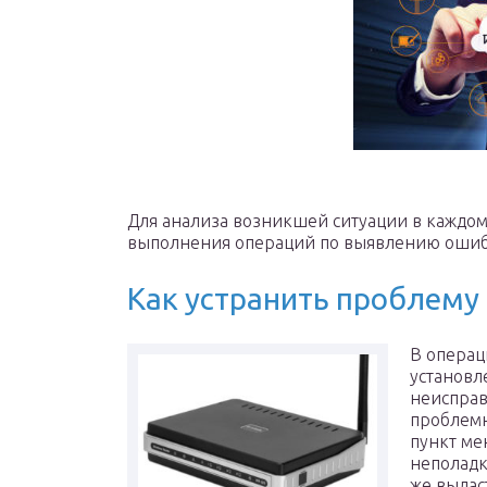
Для анализа возникшей ситуации в каждом
выполнения операций по выявлению ошиб
Как устранить проблему
В операц
установл
неиспра
проблемн
пункт ме
неполадк
же выдас