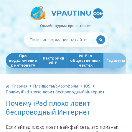
VPAUTINU
COM
Онлайн-журнал про интернет
Про
WI-FI в
Настройки
подключение
общественных
Гаджеты
Wi-Fi
к интернету
местах
Главная
Планшеты/смартфоны
IOS
Почему iPad плохо ловит беспроводный Интернет
Почему iPad плохо ловит
беспроводный Интернет
Если айпад плохо ловит вай-фай сеть, это признак