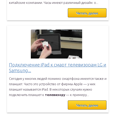
китайские компании. Часы имеют различный дизайн: о...
Читать далее
Подключение iPad к смарт телевизорам LG и
Samsung...
Сегодня у многих людей помимо смартфона имеется также и
планшет.
Часто это устройство от фирмы Apple — у них
планшет называется iPad.
В некоторых случаях нужно
подключить планшет к
телевизору
— к
примеру...
Читать далее