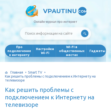
VPAUTINU
COM
Онлайн-журнал про интернет
Про
WI-FI в
Настройки
подключение
общественных
Гаджеты
Wi-Fi
к интернету
местах
Главная
Smart TV
Как решить проблемы с подключением к Интернету на
телевизоре
Как решить проблемы с
подключением к Интернету на
телевизоре