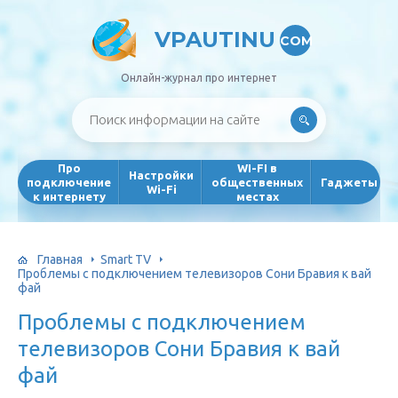
VPAUTINU
COM
Онлайн-журнал про интернет
Про
WI-FI в
Настройки
подключение
общественных
Гаджеты
Wi-Fi
к интернету
местах
Главная
Smart TV
Проблемы с подключением телевизоров Сони Бравия к вай
фай
Проблемы с подключением
телевизоров Сони Бравия к вай
фай