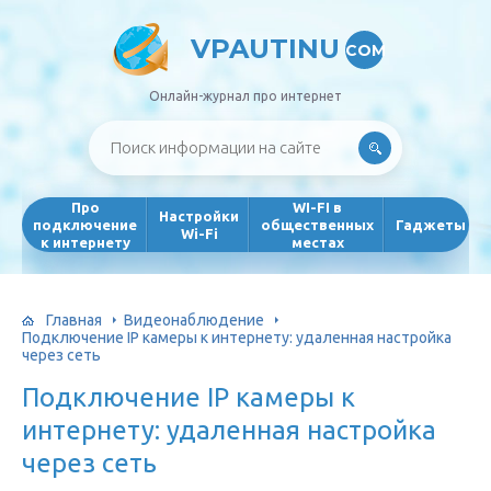
VPAUTINU
COM
Онлайн-журнал про интернет
Про
WI-FI в
Настройки
подключение
общественных
Гаджеты
Wi-Fi
к интернету
местах
Главная
Видеонаблюдение
Подключение IP камеры к интернету: удаленная настройка
через сеть
Подключение IP камеры к
интернету: удаленная настройка
через сеть