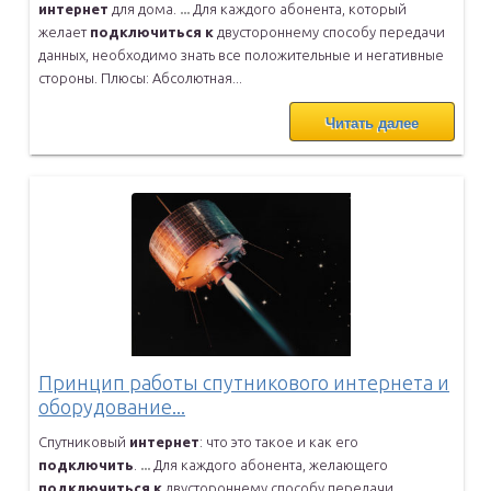
интернет
для дома.
...
Для каждого абонента, который
желает
подключиться
к
двустороннему
способу передачи
данных, необходимо знать все положительные и
негативные
стороны. Плюсы: Абсолютная...
Читать далее
Принцип работы спутникового интернета и
оборудование...
Спутниковый
интернет
: что это такое и как его
подключить
.
...
Для каждого абонента, желающего
подключиться
к
двустороннему способу
передачи