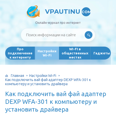
VPAUTINU
COM
Онлайн-журнал про интернет
Про
WI-FI в
Настройки
подключение
общественных
Гаджеты
Wi-Fi
к интернету
местах
Главная
Настройки Wi-Fi
Как подключить вай фай адаптер DEXP WFA-301 к
компьютеру и установить драйвера
Как подключить вай фай адаптер
DEXP WFA-301 к компьютеру и
установить драйвера