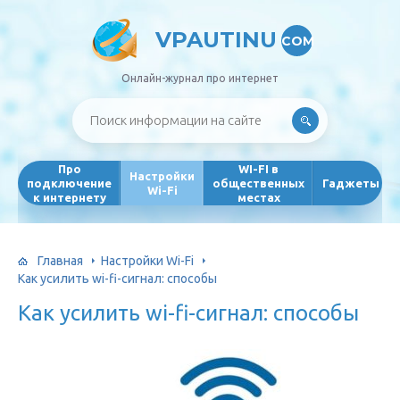
VPAUTINU
COM
Онлайн-журнал про интернет
Про
WI-FI в
Настройки
подключение
общественных
Гаджеты
Wi-Fi
к интернету
местах
Главная
Настройки Wi-Fi
Как усилить wi-fi-сигнал: способы
Как усилить wi-fi-сигнал: способы