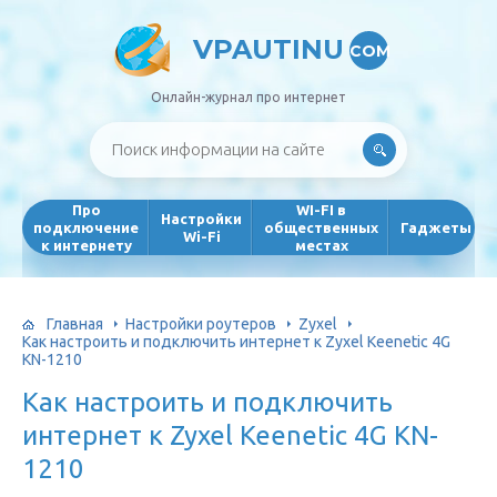
VPAUTINU
COM
Онлайн-журнал про интернет
Про
WI-FI в
Настройки
подключение
общественных
Гаджеты
Wi-Fi
к интернету
местах
Главная
Настройки роутеров
Zyxel
Как настроить и подключить интернет к Zyxel Keenetic 4G
KN-1210
Как настроить и подключить
интернет к Zyxel Keenetic 4G KN-
1210