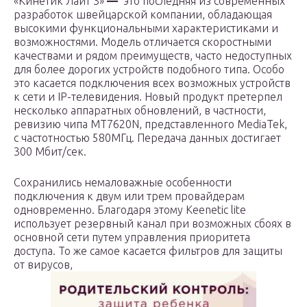
«Кинетик Лайт 3»
—
это последняя из современных
разработок швейцарской компании, обладающая
высокими функциональными характеристиками и
возможностями. Модель отличается скоростными
качествами и рядом преимуществ, часто недоступных
для более дорогих устройств подобного типа. Особо
это касается подключения всех возможных устройств
к сети и IP-телевидения. Новый продукт претерпел
несколько аппаратных обновлений, в частности,
ревизию чипа MT7620N, представленного MediaTek,
с частотностью 580МГц. Передача данных достигает
300 Мбит/сек.
Сохранились немаловажные особенности
подключения к двум или трем провайдерам
одновременно. Благодаря этому Keenetic lite
использует резервный канал при возможных сбоях в
основной сети путем управления приоритета
доступа. То же самое касается фильтров для защиты
от вирусов,