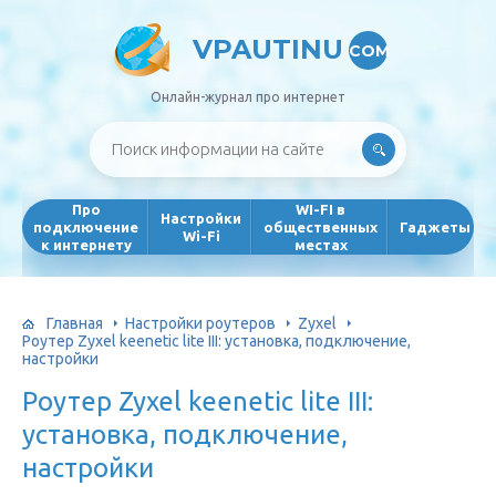
VPAUTINU
COM
Онлайн-журнал про интернет
Про
WI-FI в
Настройки
подключение
общественных
Гаджеты
Wi-Fi
к интернету
местах
Главная
Настройки роутеров
Zyxel
Роутер Zyxel keenetic lite III: установка, подключение,
настройки
Роутер Zyxel keenetic lite III:
установка, подключение,
настройки