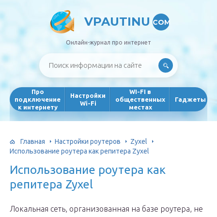
VPAUTINU
COM
Онлайн-журнал про интернет
Про
WI-FI в
Настройки
подключение
общественных
Гаджеты
Wi-Fi
к интернету
местах
Главная
Настройки роутеров
Zyxel
Использование роутера как репитера Zyxel
Использование роутера как
репитера Zyxel
Локальная сеть, организованная на базе роутера, не